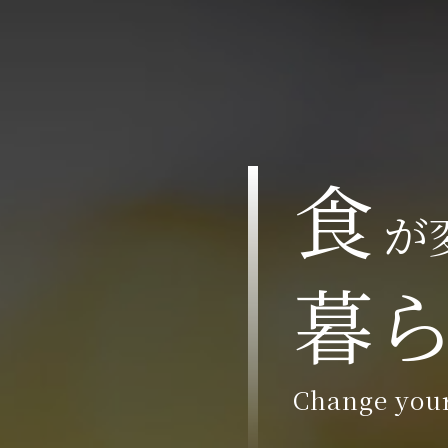
食
が
暮
Change your